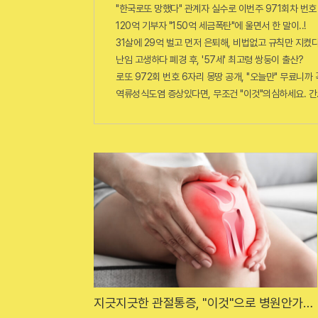
"한국로또 망했다" 관계자 실수로 이번주 971회차 번호 
120억 기부자 "150억 세금폭탄"에 울면서 한 말이..!
31살에 29억 벌고 먼저 은퇴해, 비법없고 규칙만 지켰다
난임 고생하다 폐경 후, '57세' 최고령 쌍둥이 출산?
로또 972회 번호 6자리 몽땅 공개, "오늘만" 무료니까
역류성식도염 증상있다면, 무조건 "이것"의심하세요. 간
지긋지긋한 관절통증, "이것"으로 병원안가도