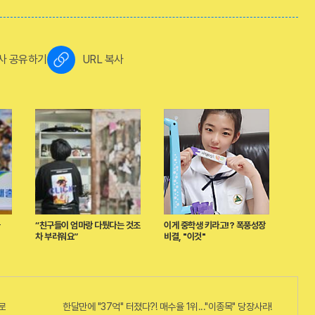
사 공유하기
URL 복사
“친구들이 엄마랑 다퉜다는 것조
이게 중학생 키라고!? 폭풍성장
차 부러워요”
비결, "이것"
로
한달만에 "37억" 터졌다?! 매수율 1위..."이종목" 당장사라!