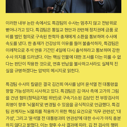
이러한 내부 논란 속에서도 특검팀의 수사는 멈추지 않고 전방위로
뻗어나가고 있다. 특검팀은 통일교 현안과 관련해 정치권에 금품 로
비를 벌인 혐의로 구속된 한학자 총재에게 소환을 통보하며 수사에
속도를 냈다. 한 총재가 건강상의 이유를 들어 불출석하자, 특검팀은
이례적으로 추석 연휴 기간인 4일에 다시 출석하라고 통보하며 강한
수사 의지를 드러냈다. 이는 핵심 인물에 대한 조사를 더는 미룰 수 없
다는 판단이 작용한 것으로, 연휴 반납을 불사하고서라도 실체적 진
실을 규명하겠다는 압박의 메시지로 읽힌다.
특검팀 수사의 칼끝은 결국 김건희 여사를 넘어 윤석열 전 대통령을
향할 가능성까지 시사하고 있다. 특검팀은 김 여사 측에 고가의 그림
을 건넨 혐의(청탁금지법 위반)로 구속기소된 김상민 전 부장검사의
죄명이 향후 '뇌물죄'로 변경될 수 있음을 공식적으로 언급했다. 특검
팀 관계자는 뇌물죄를 적용하기 위한 핵심 요건으로 '직무 관련성', '대
가성', 그리고 '윤석열 전 대통령과의 연관성'에 대한 수사가 아직 충분
하지 않다고 밝혔다. 이는 향후 수사 결과에 따라, 김 전 검사의 행위