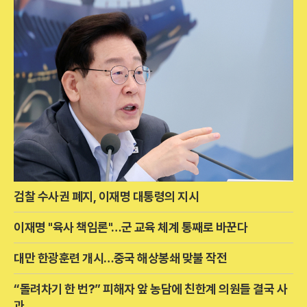
검찰 수사권 폐지, 이재명 대통령의 지시
이재명 "육사 책임론"…군 교육 체계 통째로 바꾼다
대만 한광훈련 개시…중국 해상봉쇄 맞불 작전
“돌려차기 한 번?” 피해자 앞 농담에 친한계 의원들 결국 사
과