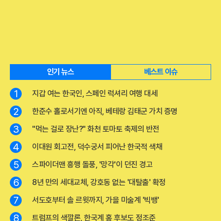
인기 뉴스
베스트 이슈
1
지갑 여는 한국인, 스페인 럭셔리 여행 대세
2
한준수 홀로서기엔 아직, 베테랑 김태군 가치 증명
3
"먹는 걸로 장난?" 화천 토마토 축제의 반전
4
이대원 회고전, 덕수궁서 피어난 한국적 색채
5
스파이더맨 흥행 돌풍, '망각'이 던진 경고
6
8년 만의 세대교체, 강호동 없는 '대탈출' 확정
7
서도호부터 솔 르윗까지, 가을 미술계 '빅뱅'
8
트럼프의 색깔론, 한국계 홍 후보도 정조준