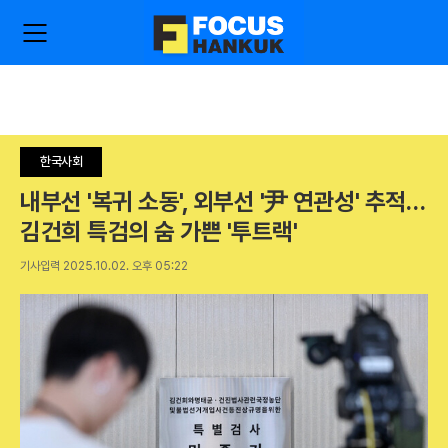
주
검
요
색
서
비
스
메
뉴
한국사회
펼
치
내부선 '복귀 소동', 외부선 '尹 연관성' 추적…
기
김건희 특검의 숨 가쁜 '투트랙'
기사입력 2025.10.02. 오후 05:22