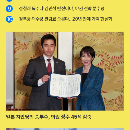
9
정청래 독주냐 김민석 반전이냐, 야권 전략 분수령
10
경복궁·덕수궁 관람료 오른다…20년 만에 가격 현실화
일본 자민당의 승부수, 의원 정수 45석 감축