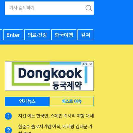
검
색
Enter
의료·건강
한국여행
컬쳐
인기 뉴스
베스트 이슈
1
지갑 여는 한국인, 스페인 럭셔리 여행 대세
한준수 홀로서기엔 아직, 베테랑 김태군 가
2