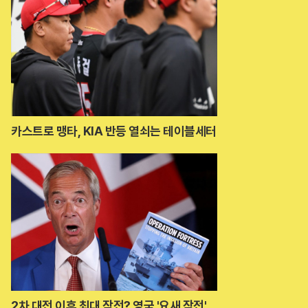
카스트로 맹타, KIA 반등 열쇠는 테이블세터
2차 대전 이후 최대 작전? 영국 '요새 작전'