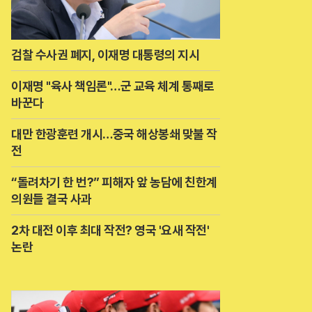
검찰 수사권 폐지, 이재명 대통령의 지시
이재명 "육사 책임론"…군 교육 체계 통째로
바꾼다
대만 한광훈련 개시…중국 해상봉쇄 맞불 작
전
“돌려차기 한 번?” 피해자 앞 농담에 친한계
의원들 결국 사과
2차 대전 이후 최대 작전? 영국 '요새 작전'
논란