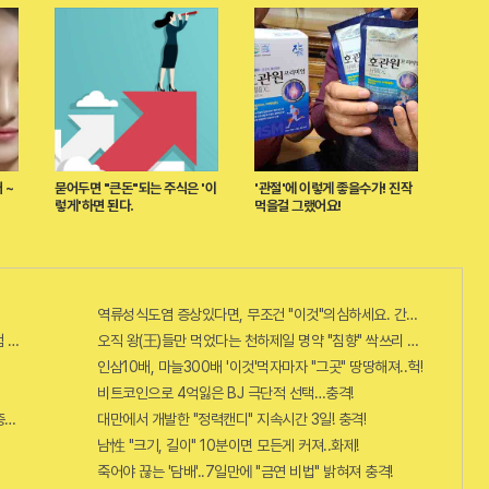
 ~
묻어두면 "큰돈"되는 주식은 '이
'관절'에 이렇게 좋을수가! 진작
렇게'하면 된다.
먹을걸 그랬어요!
역류성식도염 증상있다면, 무조건 "이것"의심하세요. 간단치료법 나왔
 혜택 난리나!!
오직 왕(王)들만 먹었다는 천하제일 명약 "침향" 싹쓰리 완판!! 왜 난리
인삼10배, 마늘300배 '이것'먹자마자 "그곳" 땅땅해져..헉!
비트코인으로 4억잃은 BJ 극단적 선택…충격!
...충격!!
대만에서 개발한 "정력캔디" 지속시간 3일! 충격!
남性 "크기, 길이" 10분이면 모든게 커져..화제!
죽어야 끊는 '담배'..7일만에 "금연 비법" 밝혀져 충격!