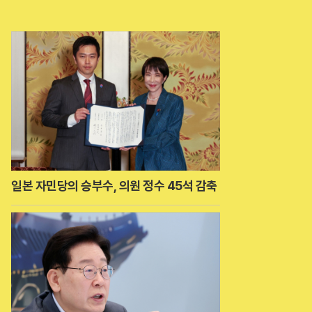
일본 자민당의 승부수, 의원 정수 45석 감축