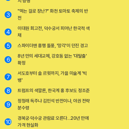
치 증명
"먹는 걸로 장난?" 화천 토마토 축제의 반
3
전
이대원 회고전, 덕수궁서 피어난 한국적 색
4
채
5
스파이더맨 흥행 돌풍, '망각'이 던진 경고
8년 만의 세대교체, 강호동 없는 '대탈출'
6
확정
서도호부터 솔 르윗까지, 가을 미술계 '빅
7
뱅'
8
트럼프의 색깔론, 한국계 홍 후보도 정조준
정청래 독주냐 김민석 반전이냐, 야권 전략
9
분수령
경복궁·덕수궁 관람료 오른다…20년 만에
10
가격 현실화