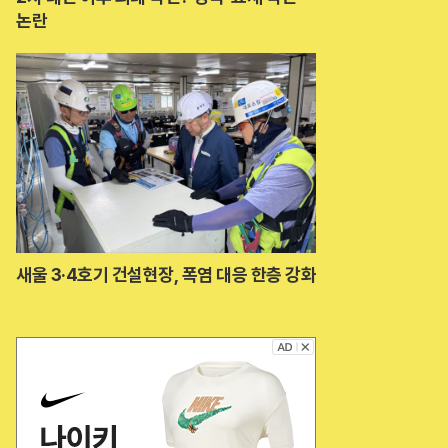
논란
새울 3·4호기 건설현장, 폭염 대응 한층 강화