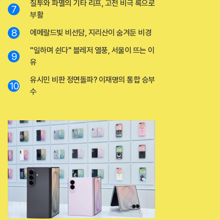
질투와 파멸의 기타 리프, 고전 비극 록으로
7
부활
8
에메랄드빛 비선담, 지리산이 숨겨둔 비경
"일하며 쉰다" 블레저 열풍, 서울이 뜨는 이
9
유
유시민 비판 정면돌파? 이재명의 통합 승부
10
수