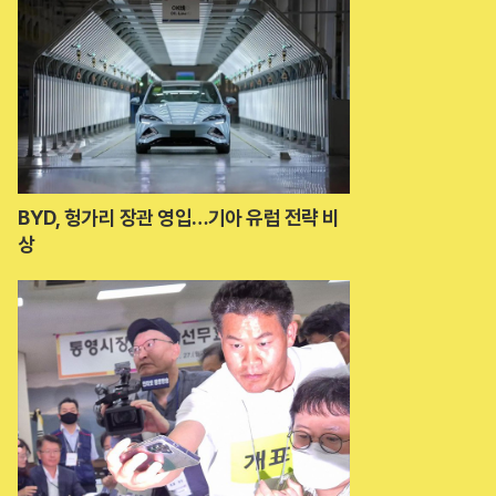
BYD, 헝가리 장관 영입…기아 유럽 전략 비
상