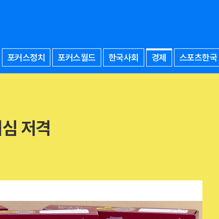
포커스정치
포커스월드
한국사회
경제
스포츠한국
여심 저격