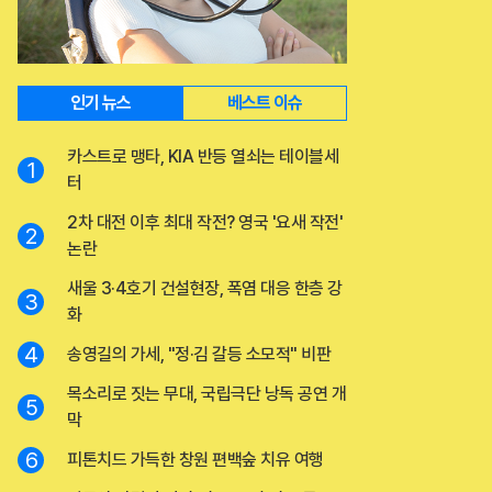
인기 뉴스
베스트 이슈
카스트로 맹타, KIA 반등 열쇠는 테이블세
1
터
2차 대전 이후 최대 작전? 영국 '요새 작전'
2
논란
새울 3·4호기 건설현장, 폭염 대응 한층 강
3
화
4
송영길의 가세, "정·김 갈등 소모적" 비판
목소리로 짓는 무대, 국립극단 낭독 공연 개
5
막
6
피톤치드 가득한 창원 편백숲 치유 여행