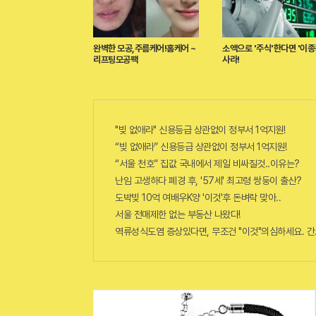
완벽한 모공,주름케어!홈케어 ~
소액으로 '주식'한다면 '이종
리프팅모공팩
사라!
"빚 없애라" 신용등급 상관없이 정부서 1억지원!
“빚 없애라” 신용등급 상관없이 정부서 1억지원!
“서울 천호” 집값 국내에서 제일 비싸질것..이유는?
난임 고생하다 폐경 후, '57세' 최고령 쌍둥이 출산?
도박빚 10억 여배우K양 '이것'후 돈벼락 맞아..
서울 전매제한 없는 부동산 나왔다!
역류성식도염 증상있다면, 무조건 "이것"의심하세요. 간