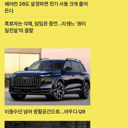
에어컨 26도 설정하면 전기 사용 크게 줄어
든다
폭로자는 삭제, 담임은 증언…리센느 '원이
일진설'의 결말
이동수단 넘어 생활공간으로…아우디 Q9