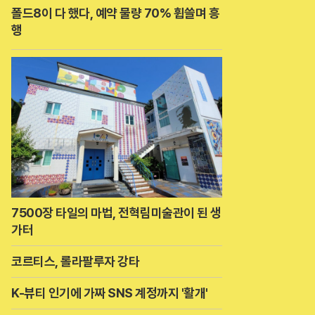
폴드8이 다 했다, 예약 물량 70% 휩쓸며 흥
행
7500장 타일의 마법, 전혁림미술관이 된 생
가터
코르티스, 롤라팔루자 강타
K-뷰티 인기에 가짜 SNS 계정까지 '활개'