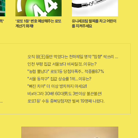
목'
'로또 1등' 번호 예상해주는 로또
유니세프팀 팔찌를 차고 어린이
계산기 화제!
를 지켜주세요
오직 왕(王)들만 먹었다는 천하제일 명약 "침향" 싹쓰리 완판!! 왜 난리
인천 부평 집값 서울보다 비싸질것..이유는?
"농협 뿔났다" 로또1등 당첨자폭주.. 적중률87%
"서울 동작구" 집값 상승률 1위…이유는?
"빠진 치아" 더 이상 방치하지 마세요!!
비x아그라 30배! 60대男도 3번이상 불끈불끈!
단치료법 나왔다!
로또1등' 수동 중복당첨자만 벌써 19명째 나왔다.