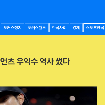
포커스정치
포커스월드
한국사회
경제
스포츠한국
이언츠 우익수 역사 썼다