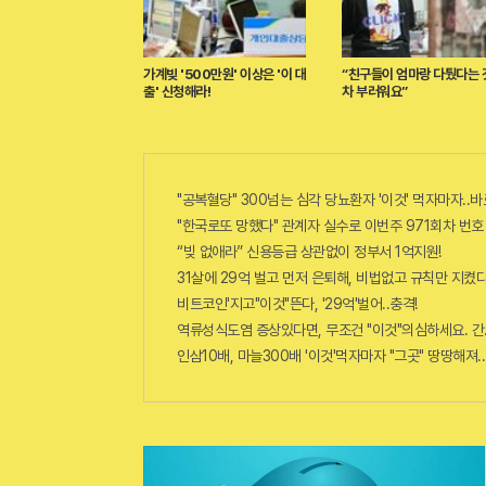
가계빚 '500만원' 이상은 '이 대
“친구들이 엄마랑 다퉜다는 
출' 신청해라!
차 부러워요”
"공복혈당" 300넘는 심각 당뇨환자 '이것' 먹자마자..바
"한국로또 망했다" 관계자 실수로 이번주 971회차 번호 
“빚 없애라” 신용등급 상관없이 정부서 1억지원!
31살에 29억 벌고 먼저 은퇴해, 비법없고 규칙만 지켰다
비트코인'지고"이것"뜬다, '29억'벌어..충격!
역류성식도염 증상있다면, 무조건 "이것"의심하세요. 간
인삼10배, 마늘300배 '이것'먹자마자 "그곳" 땅땅해져..