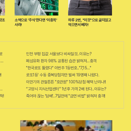
것조
소액으로 '주식'한다면 '이종목'
하루 2번, "이것"으로 굶지않고
사라!
먹으면서 빼자!
로
인천 부평 집값 서울보다 비싸질것..이유는?
6자리 공개!? 꼭 확인해라!
폐섬유화 환자 98% 공통된 습관 밝혀져…충격
"한국로또 뚫렸다" 이번주 1등번호.."7,15…"
!
로또1등' 수동 중복당첨자만 벌써 19명째 나왔다.
이만기의 관절튼튼 "호관원" 100%당첨 혜택 난리나!!
단치료법 나왔다!
“고양시 지식산업센터” 1년후 가격 2배 된다..이유는?
헉!
죽어야 끊는 '담배'..7일만에 "금연 비법" 밝혀져 충격!