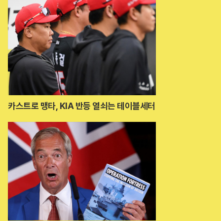
카스트로 맹타, KIA 반등 열쇠는 테이블세터