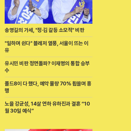
송영길의 가세, "정·김 갈등 소모적" 비판
"일하며 쉰다" 블레저 열풍, 서울이 뜨는 이
유
유시민 비판 정면돌파? 이재명의 통합 승부
수
폴드8이 다 했다, 예약 물량 70% 휩쓸며 흥
행
노을 강균성, 14살 연하 유하진과 결혼 “10
월 30일 예식”