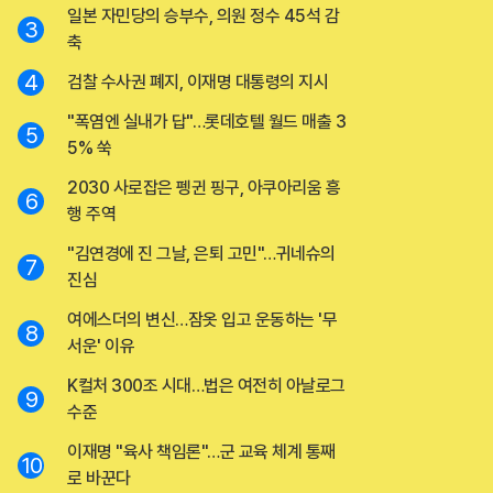
일본 자민당의 승부수, 의원 정수 45석 감
3
축
4
검찰 수사권 폐지, 이재명 대통령의 지시
"폭염엔 실내가 답"…롯데호텔 월드 매출 3
5
5% 쑥
2030 사로잡은 펭귄 핑구, 아쿠아리움 흥
6
행 주역
"김연경에 진 그날, 은퇴 고민"…귀네슈의
7
진심
여에스더의 변신…잠옷 입고 운동하는 '무
8
서운' 이유
K컬처 300조 시대…법은 여전히 아날로그
9
수준
이재명 "육사 책임론"…군 교육 체계 통째
10
로 바꾼다