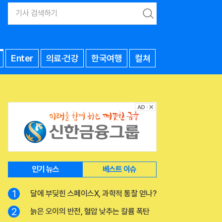
검
색
Enter
의료·건강
한국여행
컬쳐
인기 뉴스
베스트 이슈
1
달에 부딪힌 스페이스X, 과학적 통찰 얻나?
2
늙은 오이의 반전, 혈압 낮추는 칼륨 폭탄