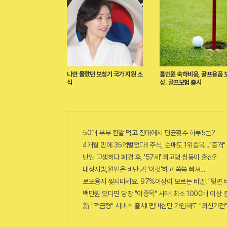
나만 몰랐던 보청기 국가 지원 소
홀인원 축하비용, 골프용품 
식
상. 골프보험 출시
50대 부부 한알 먹고 침대에서 평균횟수 하루5번?
4개월 만에 35억벌었다!! 주식, 순매도 1위종목..."충격"
난임 고생하다 폐경 후, '57세' 최고령 쌍둥이 출산?
내장지방,원인은 비만균! '이것'하고 쏙쏙 빠져…
로또용지 찢지마세요. 97%이상이 모르는 비밀! "뒷면 
백만원 있다면 당장 "이종목" 사라! 최소 1000배 이상 증가
新 "적금형" 서비스 출시! 멤버십만 가입해도 "최신가전"