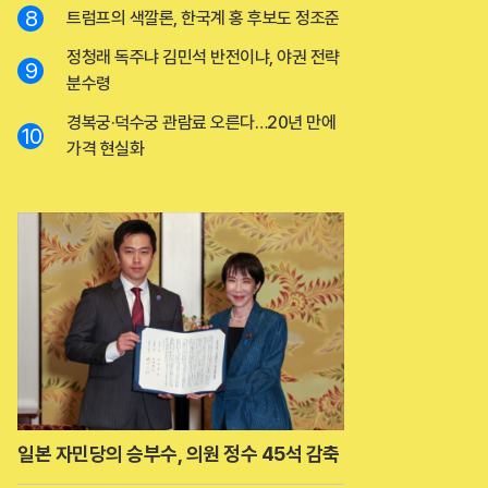
8
트럼프의 색깔론, 한국계 홍 후보도 정조준
정청래 독주냐 김민석 반전이냐, 야권 전략
9
분수령
경복궁·덕수궁 관람료 오른다…20년 만에
10
가격 현실화
일본 자민당의 승부수, 의원 정수 45석 감축