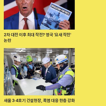
2차 대전 이후 최대 작전? 영국 '요새 작전'
논란
새울 3·4호기 건설현장, 폭염 대응 한층 강화