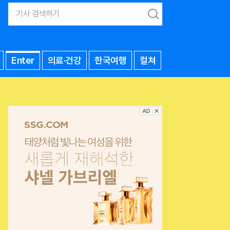
검
색
Enter
의료·건강
한국여행
컬쳐