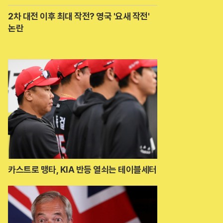
2차 대전 이후 최대 작전? 영국 '요새 작전'
논란
카스트로 맹타, KIA 반등 열쇠는 테이블세터