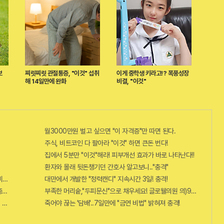
보
찌릿찌릿 관절통증, "이것" 섭취
이게 중학생 키라고!? 폭풍성장
해 14일만에 완화
비결, "이것"
월3000만원 벌고 싶으면 "이 자격증"만 따면 된다.
주식, 비트코인 다 팔아라 "이것" 하면 큰돈 번다!
집에서 5분만 "이것"해라! 피부개선 효과가 바로 나타난다!!
환자와 몰래 뒷돈챙기던 간호사 알고보니.."충격"
비추면 번호 보인다!?"
대만에서 개발한 "정력캔디" 지속시간 3일! 충격!
...충격!!
부족한 머리숱,"두피문신"으로 채우세요! 글로웰의원 의)96837
 선착순 100% 무료 경품지원!!
죽어야 끊는 '담배'..7일만에 "금연 비법" 밝혀져 충격!