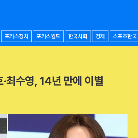
포커스정치
포커스월드
한국사회
경제
스포츠한국
·최수영, 14년 만에 이별