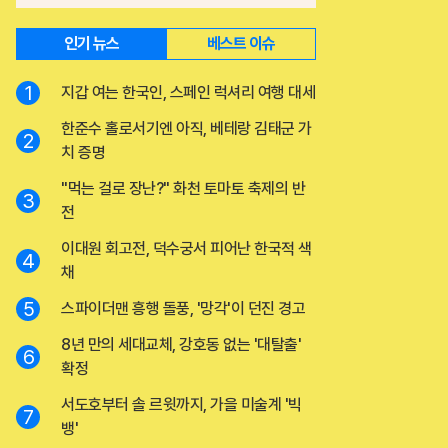
인기 뉴스
베스트 이슈
1
지갑 여는 한국인, 스페인 럭셔리 여행 대세
한준수 홀로서기엔 아직, 베테랑 김태군 가
2
치 증명
"먹는 걸로 장난?" 화천 토마토 축제의 반
3
전
이대원 회고전, 덕수궁서 피어난 한국적 색
4
채
5
스파이더맨 흥행 돌풍, '망각'이 던진 경고
8년 만의 세대교체, 강호동 없는 '대탈출'
6
확정
서도호부터 솔 르윗까지, 가을 미술계 '빅
7
뱅'