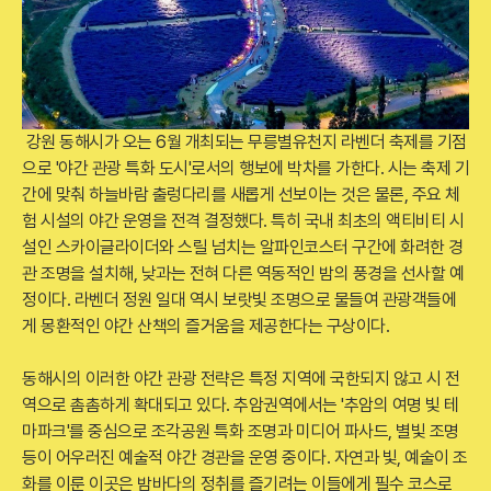
강원 동해시가 오는 6월 개최되는 무릉별유천지 라벤더 축제를 기점
으로 '야간 관광 특화 도시'로서의 행보에 박차를 가한다. 시는 축제 기
간에 맞춰 하늘바람 출렁다리를 새롭게 선보이는 것은 물론, 주요 체
험 시설의 야간 운영을 전격 결정했다. 특히 국내 최초의 액티비티 시
설인 스카이글라이더와 스릴 넘치는 알파인코스터 구간에 화려한 경
관 조명을 설치해, 낮과는 전혀 다른 역동적인 밤의 풍경을 선사할 예
정이다. 라벤더 정원 일대 역시 보랏빛 조명으로 물들여 관광객들에
게 몽환적인 야간 산책의 즐거움을 제공한다는 구상이다.
동해시의 이러한 야간 관광 전략은 특정 지역에 국한되지 않고 시 전
역으로 촘촘하게 확대되고 있다. 추암권역에서는 '추암의 여명 빛 테
마파크'를 중심으로 조각공원 특화 조명과 미디어 파사드, 별빛 조명
등이 어우러진 예술적 야간 경관을 운영 중이다. 자연과 빛, 예술이 조
화를 이룬 이곳은 밤바다의 정취를 즐기려는 이들에게 필수 코스로