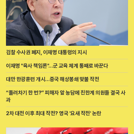
검찰 수사권 폐지, 이재명 대통령의 지시
이재명 "육사 책임론"…군 교육 체계 통째로 바꾼다
대만 한광훈련 개시…중국 해상봉쇄 맞불 작전
“돌려차기 한 번?” 피해자 앞 농담에 친한계 의원들 결국 사
과
2차 대전 이후 최대 작전? 영국 '요새 작전' 논란