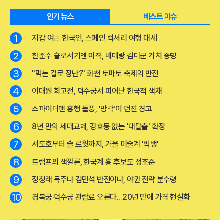
인기 뉴스
베스트 이슈
1
지갑 여는 한국인, 스페인 럭셔리 여행 대세
2
한준수 홀로서기엔 아직, 베테랑 김태군 가치 증명
3
"먹는 걸로 장난?" 화천 토마토 축제의 반전
4
이대원 회고전, 덕수궁서 피어난 한국적 색채
5
스파이더맨 흥행 돌풍, '망각'이 던진 경고
6
8년 만의 세대교체, 강호동 없는 '대탈출' 확정
7
서도호부터 솔 르윗까지, 가을 미술계 '빅뱅'
8
트럼프의 색깔론, 한국계 홍 후보도 정조준
9
정청래 독주냐 김민석 반전이냐, 야권 전략 분수령
10
경복궁·덕수궁 관람료 오른다…20년 만에 가격 현실화