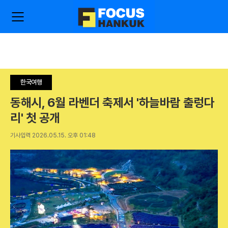
주
검
요
색
서
비
스
메
뉴
한국여행
펼
치
동해시, 6월 라벤더 축제서 '하늘바람 출렁다
기
리' 첫 공개
기사입력 2026.05.15. 오후 01:48