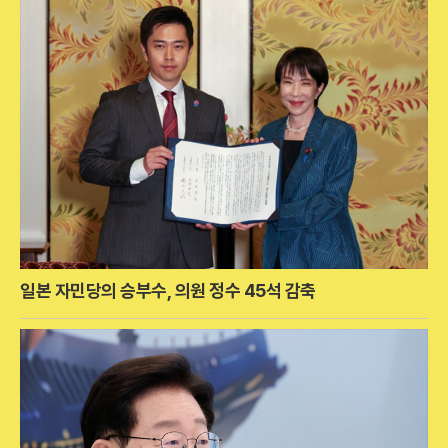
일본 자민당의 승부수, 의원 정수 45석 감축