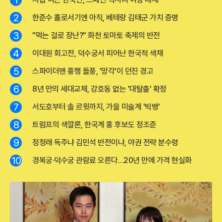
1
2
한준수 홀로서기엔 아직, 베테랑 김태군 가치 증명
3
"먹는 걸로 장난?" 화천 토마토 축제의 반전
4
이대원 회고전, 덕수궁서 피어난 한국적 색채
5
스파이더맨 흥행 돌풍, '망각'이 던진 경고
6
8년 만의 세대교체, 강호동 없는 '대탈출' 확정
7
서도호부터 솔 르윗까지, 가을 미술계 '빅뱅'
8
트럼프의 색깔론, 한국계 홍 후보도 정조준
9
정청래 독주냐 김민석 반전이냐, 야권 전략 분수령
10
경복궁·덕수궁 관람료 오른다…20년 만에 가격 현실화