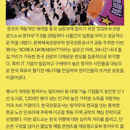
한국의 역동적인 매력을 중국 심장부에 알리기 위한 '2026 K-관광
로드쇼 in 항저우'가 5월 29일부터 사흘간의 일정을 마치고 성공적으
로 막을 내렸다. 문화체육관광부와 한국관광공사가 공동 주최한 이번
행사는 'KOREA DAY&NIGHT'이라는 슬로건 아래, 24시간 내내 즐
길 거리가 가득한 한국 관광의 다채로운 면모를 집중적으로 부각했
다. 특히 IT 기업이 밀집하고 구매력이 높은 항저우 시민들을 대상으
로 한국 특유의 활기찬 에너지를 전달하며 현지인들의 뜨거운 호응을
이끌어냈다.
행사가 개최된 항저우는 알리바바 등 대형 기술 기업들이 포진한 신 1
선 도시로, 1,200만 명이 넘는 인구와 높은 가처분 소득을 자랑하는
거대 소비 거점이다. 한국관광공사는 항저우와 한국을 잇는 풍부한
항공 노선 인프라에 주목해 이곳을 화동 지역 공략의 핵심 전략지로
선정했다. 이번 로드쇼는 한국 여행에 대한 심리적 거리를 좁히고, 단
순한 구경을 넘어선 몰입형 체험 콘텐츠를 제공함으로써 항저우의 젊