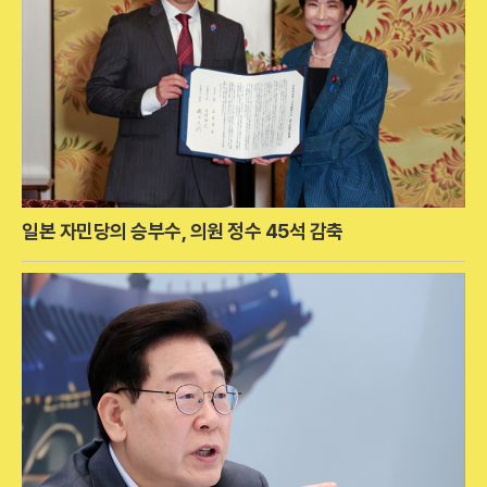
일본 자민당의 승부수, 의원 정수 45석 감축