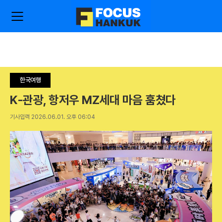
주
검
요
색
서
비
스
메
뉴
한국여행
펼
치
K-관광, 항저우 MZ세대 마음 훔쳤다
기
기사입력 2026.06.01. 오후 06:04