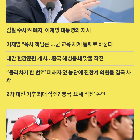
검찰 수사권 폐지, 이재명 대통령의 지시
이재명 "육사 책임론"…군 교육 체계 통째로 바꾼다
대만 한광훈련 개시…중국 해상봉쇄 맞불 작전
“돌려차기 한 번?” 피해자 앞 농담에 친한계 의원들 결국 사
과
2차 대전 이후 최대 작전? 영국 '요새 작전' 논란