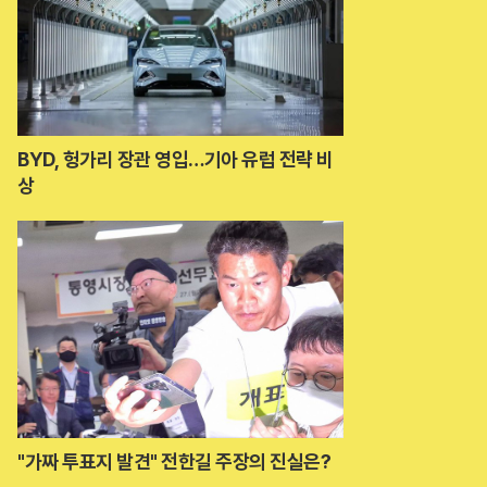
BYD, 헝가리 장관 영입…기아 유럽 전략 비
상
"가짜 투표지 발견" 전한길 주장의 진실은?