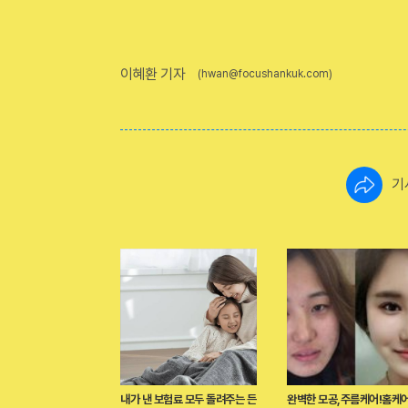
이혜환 기자
(hwan@focushankuk.com)
기
내가 낸 보험료 모두 돌려주는 든
완벽한 모공,주름케어!홈케어