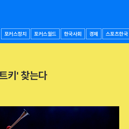
포커스정치
포커스월드
한국사회
경제
스포츠한국
치트키' 찾는다