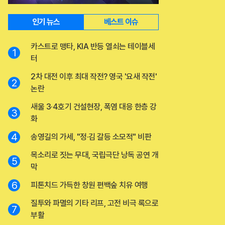
인기 뉴스
베스트 이슈
카스트로 맹타, KIA 반등 열쇠는 테이블세
1
터
2차 대전 이후 최대 작전? 영국 '요새 작전'
2
논란
새울 3·4호기 건설현장, 폭염 대응 한층 강
3
화
4
송영길의 가세, "정·김 갈등 소모적" 비판
목소리로 짓는 무대, 국립극단 낭독 공연 개
5
막
6
피톤치드 가득한 창원 편백숲 치유 여행
질투와 파멸의 기타 리프, 고전 비극 록으로
7
부활