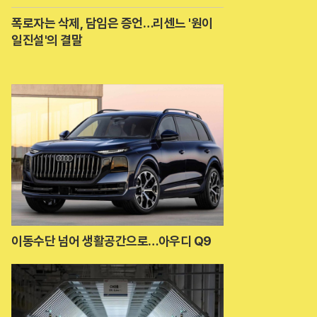
폭로자는 삭제, 담임은 증언…리센느 '원이
일진설'의 결말
이동수단 넘어 생활공간으로…아우디 Q9