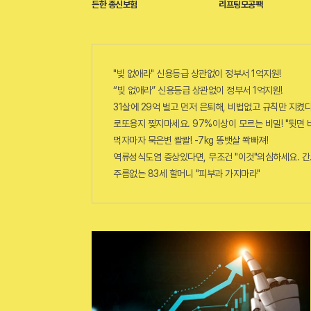
든한 종신보험
리프팅모공팩
"빚 없애라" 신용등급 상관없이 정부서 1억지원!
“빚 없애라” 신용등급 상관없이 정부서 1억지원!
31살에 29억 벌고 먼저 은퇴해, 비법없고 규칙만 지켰다
로또용지 찢지마세요. 97%이상이 모르는 비밀! "뒷면 
먹자마자 묵은변 콸콸! -7kg 똥뱃살 쫙빠져!
역류성식도염 증상있다면, 무조건 "이것"의심하세요. 간
주름없는 83세 할머니 "피부과 가지마라"