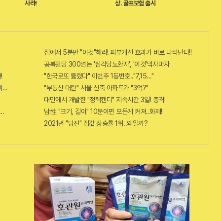
사라!
상. 골프보험 출시
집에서 5분만 "이것"해라! 피부개선 효과가 바로 나타난다!!
공복혈당 300넘는 '심각당뇨환자', '이것'먹자마자
!
"한국로또 뚫렸다" 이번주 1등번호.."7,15…"
비추면 번호 보인다!?"
"부동산 대란" 서울 신축 아파트가 "3억?"
대만에서 개발한 "정력캔디" 지속시간 3일! 충격!
단치료법 나왔다!
남性 "크기, 길이" 10분이면 모든게 커져..화제!
2021년 "당진" 집값 상승률 1위..왜일까?