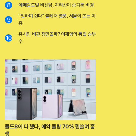
8
에메랄드빛 비선담, 지리산이 숨겨둔 비경
"일하며 쉰다" 블레저 열풍, 서울이 뜨는 이
9
유
유시민 비판 정면돌파? 이재명의 통합 승부
10
수
폴드8이 다 했다, 예약 물량 70% 휩쓸며 흥
행