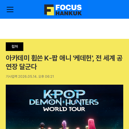
주
검
요
색
서
비
스
메
뉴
컬쳐
펼
치
아카데미 휩쓴 K-팝 애니 '케데헌', 전 세계 공
기
연장 달군다
기사입력 2026.05.14. 오후 06:21