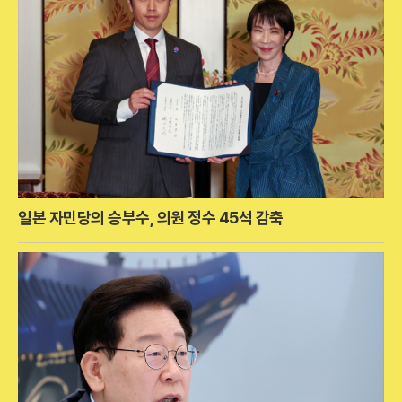
일본 자민당의 승부수, 의원 정수 45석 감축