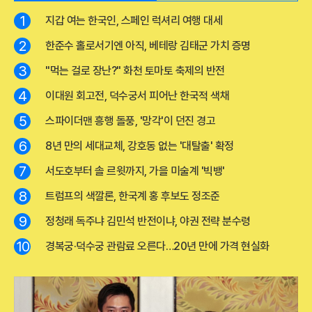
1
지갑 여는 한국인, 스페인 럭셔리 여행 대세
2
한준수 홀로서기엔 아직, 베테랑 김태군 가치 증명
3
"먹는 걸로 장난?" 화천 토마토 축제의 반전
4
이대원 회고전, 덕수궁서 피어난 한국적 색채
5
스파이더맨 흥행 돌풍, '망각'이 던진 경고
6
8년 만의 세대교체, 강호동 없는 '대탈출' 확정
7
서도호부터 솔 르윗까지, 가을 미술계 '빅뱅'
8
트럼프의 색깔론, 한국계 홍 후보도 정조준
9
정청래 독주냐 김민석 반전이냐, 야권 전략 분수령
10
경복궁·덕수궁 관람료 오른다…20년 만에 가격 현실화