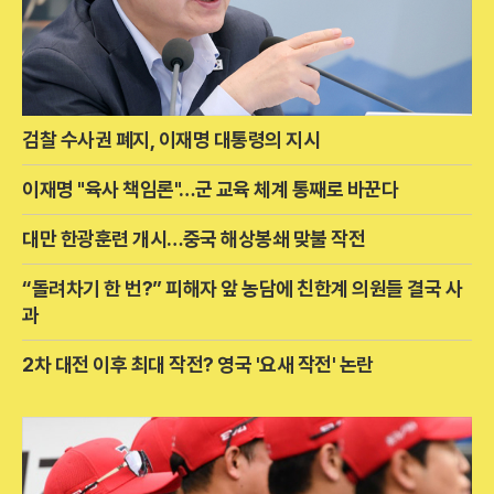
검찰 수사권 폐지, 이재명 대통령의 지시
이재명 "육사 책임론"…군 교육 체계 통째로 바꾼다
대만 한광훈련 개시…중국 해상봉쇄 맞불 작전
“돌려차기 한 번?” 피해자 앞 농담에 친한계 의원들 결국 사
과
2차 대전 이후 최대 작전? 영국 '요새 작전' 논란