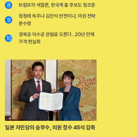
8
트럼프의 색깔론, 한국계 홍 후보도 정조준
정청래 독주냐 김민석 반전이냐, 야권 전략
9
분수령
경복궁·덕수궁 관람료 오른다…20년 만에
10
가격 현실화
일본 자민당의 승부수, 의원 정수 45석 감축