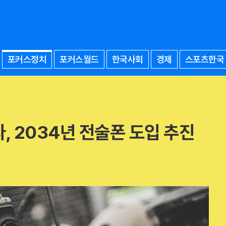
포커스정치
포커스월드
한국사회
경제
스포츠한국
, 2034년 전술폰 도입 추진