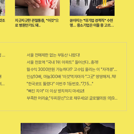
것조
지긋지긋한 관절통증, "이것"으
쏟아지는 "대기업 경력직" 수천
로 병원안가도 돼..
명... 중소기업은 이들 중 고르면
돼
 혜택 난리나!!
서울 전매제한 없는 부동산 나왔다!
서울 천호역 “국내 1위 아파트” 들어선다..충격!
월수익 3000만원 가능하다!? 고수입 올리는 이 "자격증"에 몰리는 
!
인삼10배, 마늘300배 '이것'먹자마자 "그곳" 땅땅해져..헉!
비추면 번호 보인다!?"
"한국로또 뚫렸다" 이번주 1등번호.."7,15…"
"빠진 치아" 더 이상 방치하지 마세요!!
부족한 머리숱,"두피문신"으로 채우세요! 글로웰의원 의)96837