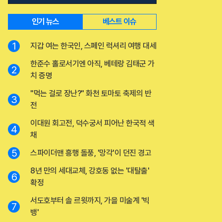
인기 뉴스
베스트 이슈
1
지갑 여는 한국인, 스페인 럭셔리 여행 대세
한준수 홀로서기엔 아직, 베테랑 김태군 가
2
치 증명
"먹는 걸로 장난?" 화천 토마토 축제의 반
3
전
이대원 회고전, 덕수궁서 피어난 한국적 색
4
채
5
스파이더맨 흥행 돌풍, '망각'이 던진 경고
8년 만의 세대교체, 강호동 없는 '대탈출'
6
확정
서도호부터 솔 르윗까지, 가을 미술계 '빅
7
뱅'