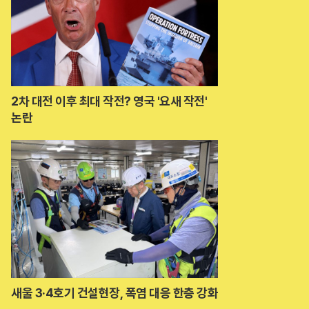
2차 대전 이후 최대 작전? 영국 '요새 작전'
논란
새울 3·4호기 건설현장, 폭염 대응 한층 강화