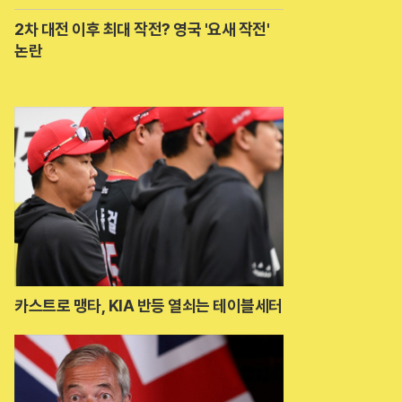
2차 대전 이후 최대 작전? 영국 '요새 작전'
논란
카스트로 맹타, KIA 반등 열쇠는 테이블세터