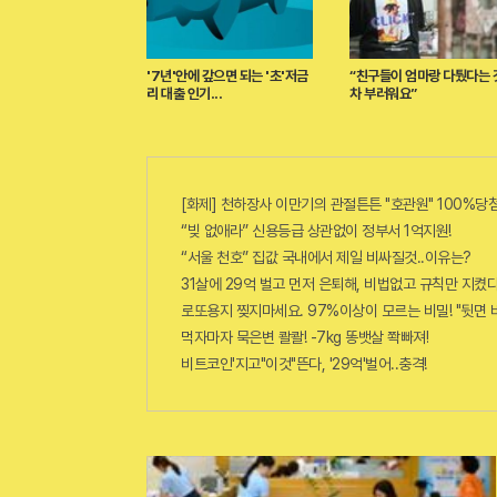
'7년'안에 갚으면 되는 '초'저금
“친구들이 엄마랑 다퉜다는 
리 대출 인기...
차 부러워요”
[화제] 천하장사 이만기의 관절튼튼 "호관원" 100%당첨
“빚 없애라” 신용등급 상관없이 정부서 1억지원!
“서울 천호” 집값 국내에서 제일 비싸질것..이유는?
31살에 29억 벌고 먼저 은퇴해, 비법없고 규칙만 지켰다
로또용지 찢지마세요. 97%이상이 모르는 비밀! "뒷면 
먹자마자 묵은변 콸콸! -7kg 똥뱃살 쫙빠져!
비트코인'지고"이것"뜬다, '29억'벌어..충격!