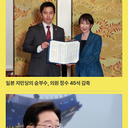
일본 자민당의 승부수, 의원 정수 45석 감축