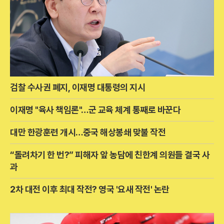
검찰 수사권 폐지, 이재명 대통령의 지시
이재명 "육사 책임론"…군 교육 체계 통째로 바꾼다
대만 한광훈련 개시…중국 해상봉쇄 맞불 작전
“돌려차기 한 번?” 피해자 앞 농담에 친한계 의원들 결국 사
과
2차 대전 이후 최대 작전? 영국 '요새 작전' 논란