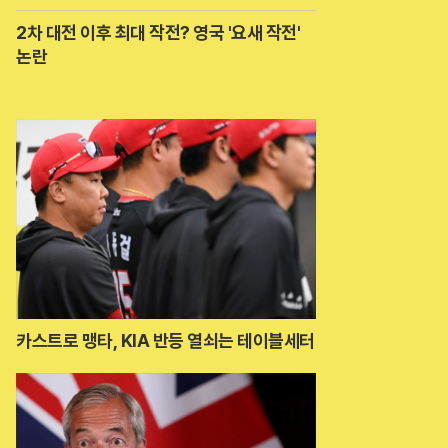
2차 대전 이후 최대 작전? 영국 '요새 작전'
논란
카스트로 맹타, KIA 반등 열쇠는 테이블세터