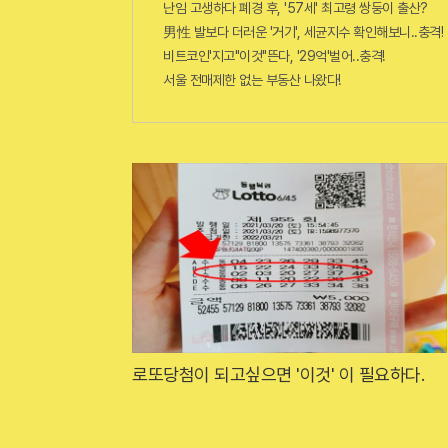
난임 고생하다 폐경 후, '57세' 최고령 쌍둥이 출산?
男性 발보다 더러운 '거기', 세균지수 확인해보니..충격!
비트코인'지고"이것"뜬다, '29억'벌어..충격!
서울 전매제한 없는 부동산 나왔다!
로또당첨이 되고싶으면 '이것' 이 필요하다.