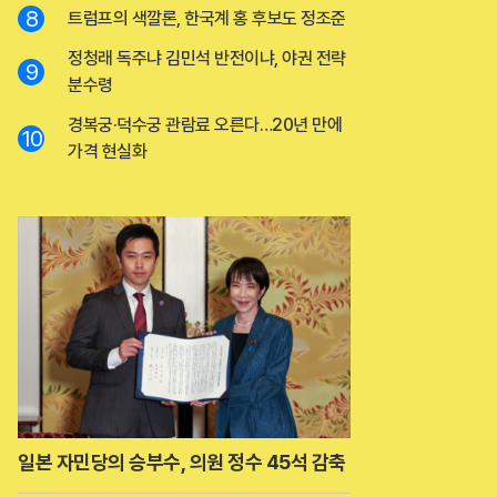
8
트럼프의 색깔론, 한국계 홍 후보도 정조준
정청래 독주냐 김민석 반전이냐, 야권 전략
9
분수령
경복궁·덕수궁 관람료 오른다…20년 만에
10
가격 현실화
일본 자민당의 승부수, 의원 정수 45석 감축