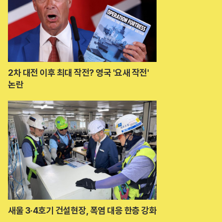
2차 대전 이후 최대 작전? 영국 '요새 작전'
논란
 무료 경품지원!!
새울 3·4호기 건설현장, 폭염 대응 한층 강화