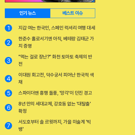
인기 뉴스
베스트 이슈
1
지갑 여는 한국인, 스페인 럭셔리 여행 대세
한준수 홀로서기엔 아직, 베테랑 김태군 가
2
치 증명
"먹는 걸로 장난?" 화천 토마토 축제의 반
3
전
이대원 회고전, 덕수궁서 피어난 한국적 색
4
채
5
스파이더맨 흥행 돌풍, '망각'이 던진 경고
8년 만의 세대교체, 강호동 없는 '대탈출'
6
확정
서도호부터 솔 르윗까지, 가을 미술계 '빅
7
뱅'