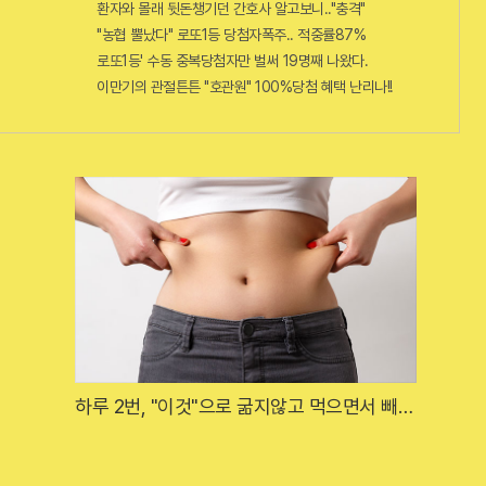
환자와 몰래 뒷돈챙기던 간호사 알고보니.."충격"
"농협 뿔났다" 로또1등 당첨자폭주.. 적중률87%
로또1등' 수동 중복당첨자만 벌써 19명째 나왔다.
이만기의 관절튼튼 "호관원" 100%당첨 혜택 난리나!!
하루 2번, "이것"으로 굶지않고 먹으면서 빼
자!