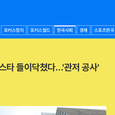
포커스정치
포커스월드
한국사회
경제
스포츠한국
스타 들이닥쳤다…'관저 공사'