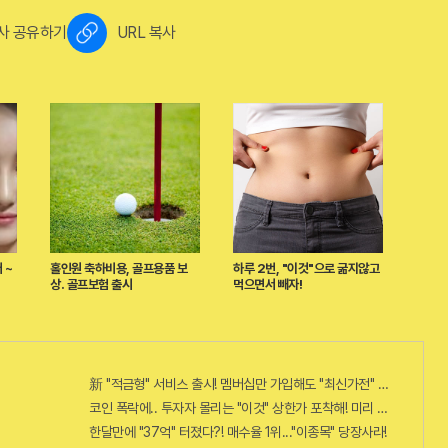
사 공유하기
URL 복사
 ~
홀인원 축하비용, 골프용품 보
하루 2번, "이것"으로 굶지않고
상. 골프보험 출시
먹으면서 빼자!
新 "적금형" 서비스 출시! 멤버십만 가입해도 "최신가전" 선착순 100%
코인 폭락에.. 투자자 몰리는 "이것" 상한가 포착해! 미리 투자..
한달만에 "37억" 터졌다?! 매수율 1위..."이종목" 당장사라!