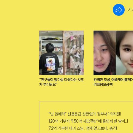
기
“친구들이 엄마랑 다퉜다는 것조
완벽한 모공,주름케어!홈케어
차 부러워요”
리프팅모공팩
“빚 없애라” 신용등급 상관없이 정부서 1억지원!
120억 기부자 "150억 세금폭탄"에 울면서 한 말이..!
72억 기부한 미녀 스님, 정체 알고보니..충격!