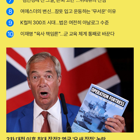
7
"김연경에 진 그날, 은퇴 고민"…귀네슈의 진심
8
여에스더의 변신…잠옷 입고 운동하는 '무서운' 이유
9
K컬처 300조 시대…법은 여전히 아날로그 수준
10
이재명 "육사 책임론"…군 교육 체계 통째로 바꾼다
2차 대전 이후 최대 작전? 영국 '요새 작전' 논란