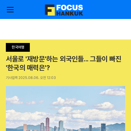
주
검
요
색
서
비
스
메
뉴
한국여행
펼
치
서울로 '재방문'하는 외국인들... 그들이 빠진
기
'한국의 매력은'?
기사입력 2025.08.06. 오전 12:03