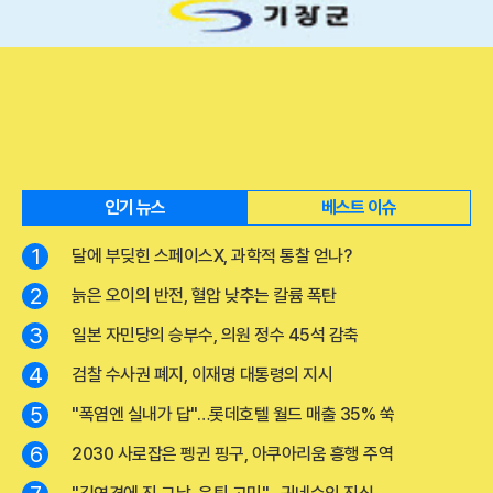
인기 뉴스
베스트 이슈
1
달에 부딪힌 스페이스X, 과학적 통찰 얻나?
2
늙은 오이의 반전, 혈압 낮추는 칼륨 폭탄
3
일본 자민당의 승부수, 의원 정수 45석 감축
4
검찰 수사권 폐지, 이재명 대통령의 지시
5
"폭염엔 실내가 답"…롯데호텔 월드 매출 35% 쑥
6
2030 사로잡은 펭귄 핑구, 아쿠아리움 흥행 주역